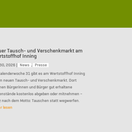
uer Tausch- und Verschenkmarkt am
tstoffhof Inning
 30, 2026
|
News
,
Presse
Kalenderwoche 31 gibt es am Wertstoffhof Inning
en neuen Tausch- und Verschenkmarkt. Dort
nen Bürgerinnen und Bürger gut erhaltene
enstände kostenlos abgeben oder mitnehmen –
z nach dem Motto: Tauschen statt wegwerfen.
r lesen