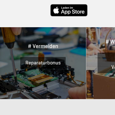
# W
# Vermeiden
Reparaturbonus
V