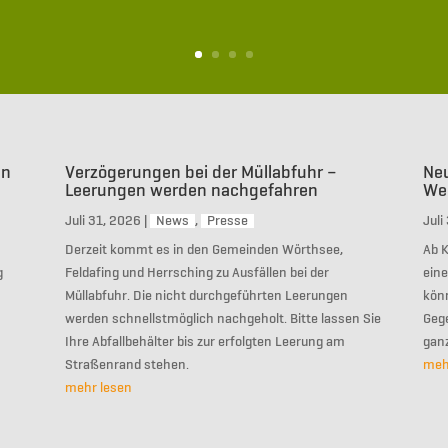
in
Verzögerungen bei der Müllabfuhr –
Ne
Leerungen werden nachgefahren
Wer
Juli 31, 2026
|
News
,
Presse
Juli
Derzeit kommt es in den Gemeinden Wörthsee,
Ab 
g
Feldafing und Herrsching zu Ausfällen bei der
ein
Müllabfuhr. Die nicht durchgeführten Leerungen
kön
werden schnellstmöglich nachgeholt. Bitte lassen Sie
Geg
Ihre Abfallbehälter bis zur erfolgten Leerung am
gan
Straßenrand stehen.
meh
mehr lesen