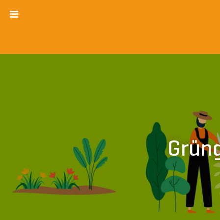
Grüng