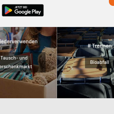
iederverwenden
# Trennen
Tausch- und
Bioabfall
erschenkmarkt