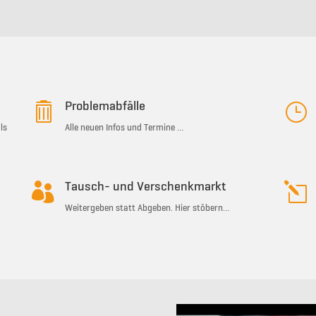

Problemabfälle
}
ls
Alle neuen Infos und Termine …

Tausch- und Verschenkmarkt
l
Weitergeben statt Abgeben. Hier stöbern…