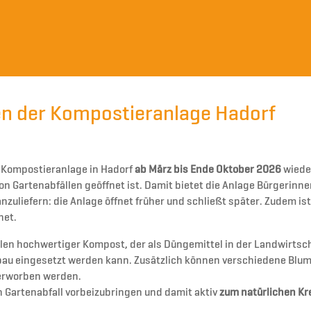
en der Kompostieranlage Hadorf
e Kompostieranlage in Hadorf
ab März bis Ende Oktober 2026
wiede
n Gartenabfällen geöffnet ist. Damit bietet die Anlage Bürgerinn
 anzuliefern: die Anlage öffnet früher und schließt später. Zudem is
net.
llen hochwertiger Kompost, der als Düngemittel in der Landwirtsc
nbau eingesetzt werden kann. Zusätzlich können verschiedene Blu
 erworben werden.
n Gartenabfall vorbeizubringen und damit aktiv
zum natürlichen Kre