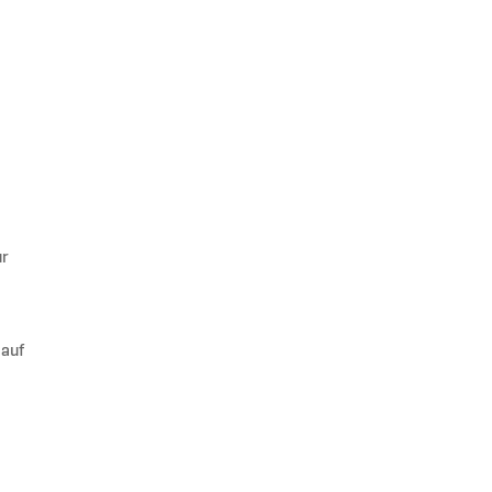
ür
 auf