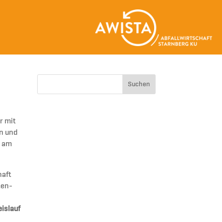
r mit
en und
t am
haft
men-
islauf